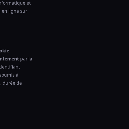
nformatique et
 en ligne sur
okie
entement
par la
dentifiant
 soumis à
é, durée de