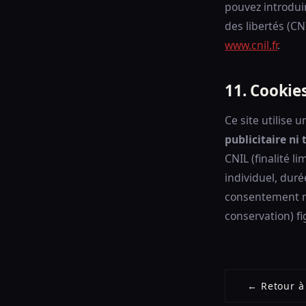
pouvez introdui
des libertés (CN
www.cnil.fr
.
11. Cookie
Ce site utilise
publicitaire ni 
CNIL (finalité l
individuel, duré
consentement n'e
conservation) f
← Retour à 